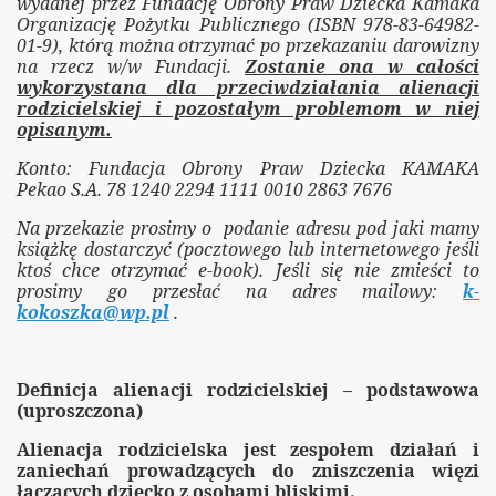
wydanej przez Fundację Obrony Praw Dziecka Kamaka
Organizację Pożytku Publicznego (ISBN 978-83-64982-
01-9), którą można otrzymać po przekazaniu darowizny
) o Fundacji OPD "K" OPP
na rzecz w/w Fundacji.
Zostanie ona w całości
wykorzystana dla przeciwdziałania alienacji
rodzicielskiej i pozostałym problemom w niej
opisanym.
adu
Konto: Fundacja Obrony Praw Dziecka KAMAKA
Pekao S.A. 78 1240 2294 1111 0010 2863 7676
 w Polsce
Na przekazie prosimy o
podanie adresu pod jaki mamy
książkę dostarczyć (pocztowego lub internetowego jeśli
ktoś chce otrzymać e-book). Jeśli się nie zmieści to
lienacji rodzicielskiej"
prosimy go przesłać na adres mailowy:
k-
kokoszka@wp.pl
.
lskiej
Definicja alienacji rodzicielskiej – podstawowa
(uproszczona)
 portal Fundacji OPD K
Alienacja rodzicielska jest zespołem działań i
zaniechań prowadzących do zniszczenia więzi
łączących dziecko z osobami bliskimi.