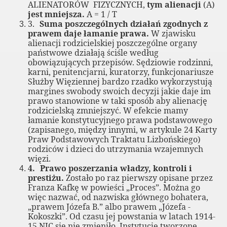
ALIENATORÓW
FIZYCZNYCH,
tym alienacji
(A)
jest mniejsza.
A = 1 / T
ziewczynkę
3.
Suma poszczególnych działań zgodnych z
prawem daje łamanie prawa.
W zjawisku
alienacji rodzicielskiej poszczególne organy
urzystów
państwowe działają ściśle według
obowiązujących przepisów. Sędziowie rodzinni,
hpowstania
karni, penitencjarni, kuratorzy, funkcjonariusze
Służby Więziennej bardzo rzadko wykorzystują
y spotkana w Sopocie
margines swobody swoich decyzji jakie daje im
prawo stanowione w taki sposób aby alienację
rodzicielską zmniejszyć. W efekcie mamy
łamanie konstytucyjnego prawa podstawowego
(zapisanego, między innymi, w artykule 24 Karty
 Praw Dziecka Kamaka
Praw Podstawowych Traktatu Lizbońskiego)
rodziców i dzieci do utrzymania wzajemnych
ecka dla SR w Tarnobrzegu
więzi.
4.
Prawo poszerzania władzy, kontroli i
ecka dla SR w Gdańsku
prestiżu.
Zostało
po raz pierwszy opisane przez
Franza Kafkę w powieści „Proces”. Można go
więc nazwać, od nazwiska głównego bohatera,
„prawem Józefa B.” albo prawem „Józefa -
Kokoszki”. Od czasu jej powstania w latach 1914-
15 NIC się nie zmieniło. Instytucje tworzone