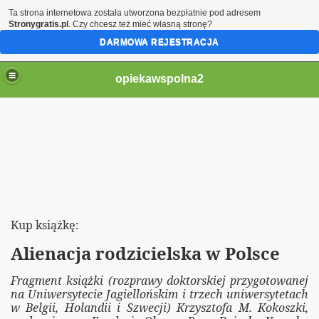
Ta strona internetowa została utworzona bezpłatnie pod adresem
Stronygratis.pl
. Czy chcesz też mieć własną stronę?
DARMOWA REJESTRACJA
opiekawspolna2
ie maturzystów
aturzystów
Kup książkę:
i TTV o naszych sprawach
Alienacja rodzicielska w Polsce
wach
Fragment książki (rozprawy doktorskiej przygotowanej
 Fundacji OPD
na Uniwersytecie Jagiellońskim i trzech uniwersytetach
w Belgii, Holandii i Szwecji) Krzysztofa M. Kokoszki,