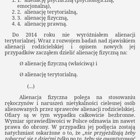
1.
alienację psychiczną (psychologiczną,
emocjonalną),
2.
alienację terytorialną,
3.
alienację fizyczną,
się” dla celów alienacji rodzicielskiej
4.
alienację prawną.
Do 2014 roku nie wyróżniałem alienacji
terytorialnej. Wraz z rozwojem badań nad zjawiskiem
alienacji rodzicielskiej i opisem nowych jej
przypadków zacząłem dzielić alienację fizyczną na:
cji Obrony Praw Dziecka
alienację fizyczną (właściwą) i
Ø
alienację terytorialną.
Ø
(...)
Alienacja fizyczna polega na stosowaniu
ecka K OPP
rękoczynów i naruszeń nietykalności cielesnej osób
alienowanych przez sprawców alienacji rodzicielskiej.
Ofiary są w tym wypadku całkowicie bezbronne.
Wymiar sprawiedliwości w Polsce odmawia im nawet
prawa do obrony. W przypadku jej podjęcia zostają
natychmiast oskarżone o to, że
„nie przyjeżdżają żeby
zobaczyć się z dziećmi tylko po to, żeby się awanturować