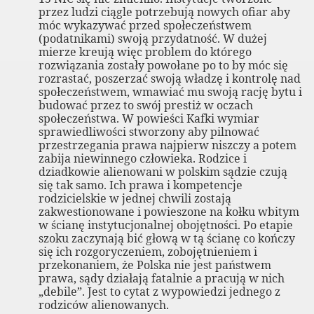
przez ludzi ciągle potrzebują nowych ofiar aby
móc wykazywać przed społeczeństwem
(podatnikami) swoją przydatność. W dużej
mierze kreują więc problem do którego
rozwiązania zostały powołane po to by móc się
isów
rozrastać, poszerzać swoją władzę i kontrolę nad
społeczeństwem, wmawiać mu swoją rację bytu i
budować przez to swój prestiż w oczach
społeczeństwa. W powieści Kafki wymiar
sprawiedliwości stworzony aby pilnować
półpracowników Fundacji Obrony Praw Dziecka Kamaka
przestrzegania prawa najpierw niszczy a potem
zabija niewinnego człowieka. Rodzice i
dziadkowie alienowani w polskim sądzie czują
się tak samo. Ich prawa i kompetencje
ecznego) Zgoda na przystąpienie Fundacji Obrony Praw Dzi
rodzicielskie w jednej chwili zostają
zakwestionowane i powieszone na kołku wbitym
w ścianę instytucjonalnej obojętności. Po etapie
szoku zaczynają bić głową w tą ścianę co kończy
się ich rozgoryczeniem, zobojętnieniem i
i
przekonaniem, że Polska nie jest państwem
prawa, sądy działają fatalnie a pracują w nich
„debile”. Jest to cytat z wypowiedzi jednego z
rodziców alienowanych.