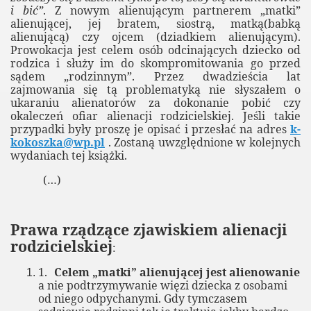
 przemoc wobec dzieci?
i bić”
. Z nowym alienującym partnerem „matki”
alienującej, jej bratem, siostrą, matką(babką
alienującą) czy ojcem (dziadkiem alienującym).
Prowokacja jest celem osób odcinających dziecko od
rodzica i służy im do skompromitowania go przed
 Dziecka
sądem „rodzinnym”. Przez dwadzieścia lat
zajmowania się tą problematyką nie słyszałem o
stytucjonalne
ukaraniu alienatorów za dokonanie pobić czy
okaleczeń ofiar alienacji rodzicielskiej. Jeśli takie
przypadki były proszę je opisać i przesłać na adres
k-
kokoszka@wp.pl
. Zostaną uwzględnione w kolejnych
A. Uniwersytetu Łódzkiego
wydaniach tej książki.
(…)
Prawa rządzące zjawiskiem alienacji
rodzicielskiej
:
 Londynie
1.
Celem „matki” alienującej jest alienowanie
a nie podtrzymywanie więzi dziecka z osobami
od niego odpychanymi. Gdy tymczasem
 Myślenic