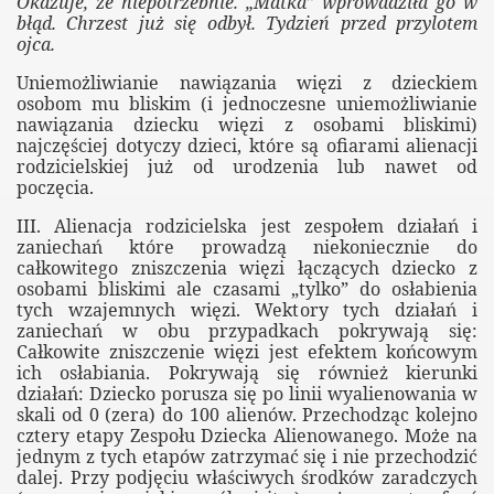
Okazuje, że niepotrzebnie. „Matka” wprowadziła go w
błąd. Chrzest już się odbył. Tydzień przed przylotem
ojca.
Uniemożliwianie nawiązania więzi z dzieckiem
stawodawczych
osobom mu bliskim (i jednoczesne uniemożliwianie
nawiązania dziecku więzi z osobami bliskimi)
najczęściej dotyczy dzieci, które są ofiarami alienacji
rodzicielskiej już od urodzenia lub nawet od
RODK
poczęcia.
III. Alienacja rodzicielska jest zespołem działań i
zaniechań które prowadzą niekoniecznie do
całkowitego zniszczenia więzi łączących dziecko z
ich rodziców za projekty poselskie Opieki Wspólnej
osobami bliskimi ale czasami „tylko” do osłabienia
tych wzajemnych więzi. Wektory tych działań i
zaniechań w obu przypadkach pokrywają się:
Całkowite zniszczenie więzi jest efektem końcowym
owanych w polskich zakładach karnych
ich osłabiania. Pokrywają się również kierunki
działań: Dziecko porusza się po linii wyalienowania w
skali od 0 (zera) do 100 alienów. Przechodząc kolejno
cztery etapy Zespołu Dziecka Alienowanego. Może na
jednym z tych etapów zatrzymać się i nie przechodzić
dalej. Przy podjęciu właściwych środków zaradczych