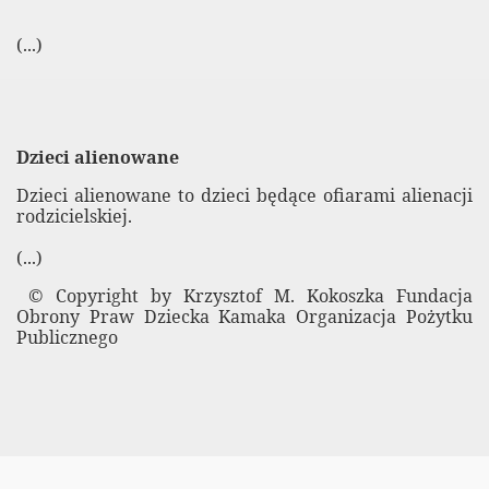
niony egzamin
(...)
 użyciu szkoły muzycznej
Dzieci alienowane
Dzieci alienowane to dzieci będące ofiarami alienacji
rodzicielskiej.
(...)
© Copyright by Krzysztof M. Kokoszka Fundacja
Obrony Praw Dziecka Kamaka Organizacja Pożytku
Publicznego
 – pomoc dla maturzystów
ęste pytanie