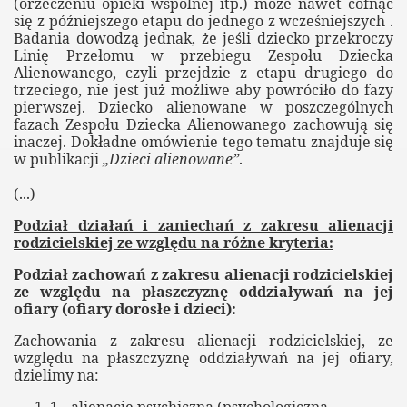
(orzeczeniu opieki wspólnej itp.) może nawet cofnąć
się z późniejszego etapu do jednego z wcześniejszych .
Badania dowodzą jednak, że jeśli dziecko przekroczy
Linię Przełomu w przebiegu Zespołu Dziecka
Alienowanego, czyli przejdzie z etapu drugiego do
trzeciego, nie jest już możliwe aby powróciło do fazy
pierwszej. Dziecko alienowane w poszczególnych
fazach Zespołu Dziecka Alienowanego zachowują się
oło Krosna
inaczej. Dokładne omówienie tego tematu znajduje się
w publikacji
„Dzieci alienowane”
.
(...)
Podział działań i zaniechań z zakresu alienacji
rodzicielskiej ze względu na różne kryteria:
Podział zachowań z zakresu alienacji rodzicielskiej
ze względu na płaszczyznę oddziaływań na jej
ofiary (ofiary dorosłe i dzieci):
Zachowania z zakresu alienacji rodzicielskiej, ze
względu na płaszczyznę oddziaływań na jej ofiary,
dzielimy na: