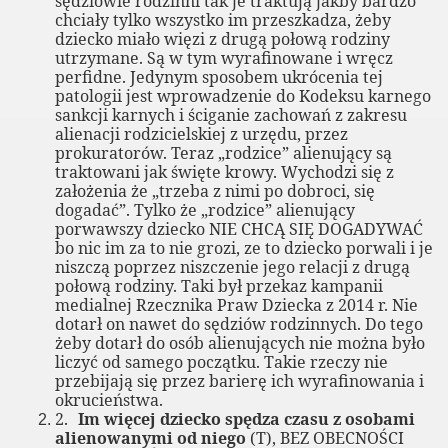
sędziowie rodzinni tak je traktują jakby bardzo
chciały tylko wszystko im przeszkadza, żeby
MOPS i fundusz alimentacyjny
dziecko miało więzi z drugą połową rodziny
utrzymane. Są w tym wyrafinowane i wręcz
perfidne. Jedynym sposobem ukrócenia tej
patologii jest wprowadzenie do Kodeksu karnego
i
sankcji karnych i ściganie zachowań z zakresu
alienacji rodzicielskiej z urzędu, przez
prokuratorów. Teraz „rodzice” alienujący są
czyli czy miłość jest przemocą
traktowani jak święte krowy. Wychodzi się z
założenia że „trzeba z nimi po dobroci, się
dogadać”. Tylko że „rodzice” alienujący
porwawszy dziecko NIE CHCĄ SIĘ DOGADYWAĆ
alizacji
bo nic im za to nie grozi, ze to dziecko porwali i je
niszczą poprzez niszczenie jego relacji z drugą
ie
połową rodziny. Taki był przekaz kampanii
medialnej Rzecznika Praw Dziecka z 2014 r. Nie
ka w Polsce
dotarł on nawet do sędziów rodzinnych. Do tego
żeby dotarł do osób alienujących nie można było
liczyć od samego początku. Takie rzeczy nie
przebijają się przez barierę ich wyrafinowania i
okrucieństwa.
arodzenia
2.
Im więcej dziecko spędza czasu z osobami
alienowanymi od niego
(T), BEZ OBECNOŚCI