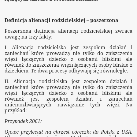
Definicja alienacji rodzicielskiej – poszerzona
Poszerzona definicja alienacji rodzicielskiej zwraca
jącego SO w Krakowie
uwagę na trzy fakty:
sach alienacyjnych
I. Alienacja rodzicielska jest zespołem działań i
zaniechań które prowadzą nie tylko do zniszczenia
więzi łączących dziecko z osobami bliskimi ale
również do zniszczenia więzi łączących osoby bliskie z
dzieckiem. Te dwa procesy odbywają się równolegle.
II. Alienacja rodzicielska jest zespołem działań i
orządową i państwową
zaniechań które prowadzą nie tylko do zniszczenia
więzi łączących dziecko z osobami bliskimi ale
rzez zespół specjalistów przy Fundacji OPD "K" OPP
również jest zespołem działań i zaniechań
uniemożliwiających nawiązanie tych więzi. Na
zniej"
przykład:
Przypadek 2061:
Ojciec przyleciał na chrzest córeczki do Polski z USA.