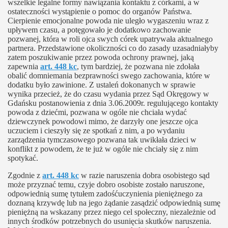
wszelkie legalne formy nawiązania kontaktu z córkami, a w
ostateczności wystąpienie o pomoc do organów Państwa.
Cierpienie emocjonalne powoda nie uległo wygaszeniu wraz z
upływem czasu, a potęgowało je dodatkowo zachowanie
pozwanej, która w roli ojca swych córek upatrywała aktualnego
partnera. Przedstawione okoliczności co do zasady uzasadniałyby
zatem poszukiwanie przez powoda ochrony prawnej, jaką
zapewnia
art. 448 kc
, tym bardziej, że pozwana nie zdołała
obalić domniemania bezprawności swego zachowania, które w
dodatku było zawinione. Z ustaleń dokonanych w sprawie
wynika przecież, że do czasu wydania przez Sąd Okręgowy w
Gdańsku postanowienia z dnia 3.06.2009r. regulującego kontakty
powoda z dziećmi, pozwana w ogóle nie chciała wydać
dziewczynek powodowi mimo, że darzyły one jeszcze ojca
uczuciem i cieszyły się ze spotkań z nim, a po wydaniu
zarządzenia tymczasowego pozwana tak uwikłała dzieci w
konflikt z powodem, że te już w ogóle nie chciały się z nim
spotykać.
Zgodnie z
art. 448 kc
w razie naruszenia dobra osobistego sąd
może przyznać temu, czyje dobro osobiste zostało naruszone,
odpowiednią sumę tytułem zadośćuczynienia pieniężnego za
doznaną krzywdę lub na jego żądanie zasądzić odpowiednią sumę
pieniężną na wskazany przez niego cel społeczny, niezależnie od
innych środków potrzebnych do usunięcia skutków naruszenia.