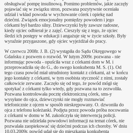
obsługiwać pompę insulinową. Pomimo problemów, jakie zaczęły
pojawiać się w związku stron, pozwana pozytywnie oceniała
udział i wkład powoda w wychowanie córek i opiekę nad
dziećmi. Związek emocjonalny pomiędzy powodem i jego
córkami był bardzo silny. Dziewczynki były zawsze radosne,
kiedy ojciec odbierał je z zajęć. Cieszyły się z tego, że ojciec
śledzi ich postępy w edukacji i angażuje się w życie szkoły. Były
wyraźnie przygaszone, gdy ojciec wyjeżdżał do pracy.
W czerwcu 2008r. J. B. (2) wystąpiła do Sądu Okręgowego w
Gdańsku z pozwem o rozwód. W lutym 2009r. pozwana - nie
informując powoda - opuściła wraz z córkami dom w M. i
przeprowadziła się do G., do swego konkubenta M. S. (1). Od
tego czasu powód miał utrudniony kontakt z córkami, aż w końcu
jego kontakty z córkami, w tym osobista styczność z nimi, zostały
całkowicie zerwane. Zaczęło się od tego, że powód mógł się
spotykać z córkami tylko wtedy, gdy pozwana na to zezwoliła.
Pozwana kontrolowała pocztę elektroniczną córek, sms-y
wysyłane do ojca, dziewczynki nie mogły rozmawiać
telefonicznie z ojcem w sposób nieskrępowany. O. dzwoniła do
ojca z telefonu koleżanki. Podjęta przez powoda próba nocowania
z córkami w domu w M. zakończyła się interwencją policji.
Pozwana nie udzielała powodowi informacji na temat córek, nie
pozwalała zaopiekować się dziećmi podczas ich choroby. W dniu
10.03.2009r. powód udał się do mieszkania konkubenta