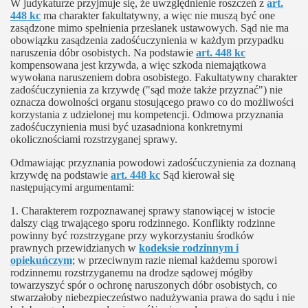
W judykaturze przyjmuje się, że uwzględnienie roszczeń z
art.
448 kc
ma charakter fakultatywny, a więc nie muszą być one
zasądzone mimo spełnienia przesłanek ustawowych. Sąd nie ma
obowiązku zasądzenia zadośćuczynienia w każdym przypadku
naruszenia dóbr osobistych. Na podstawie
art. 448 kc
kompensowana jest krzywda, a więc szkoda niemajątkowa
wywołana naruszeniem dobra osobistego. Fakultatywny charakter
zadośćuczynienia za krzywdę ("sąd może także przyznać") nie
oznacza dowolności organu stosującego prawo co do możliwości
korzystania z udzielonej mu kompetencji. Odmowa przyznania
zadośćuczynienia musi być uzasadniona konkretnymi
okolicznościami rozstrzyganej sprawy.
Odmawiając przyznania powodowi zadośćuczynienia za doznaną
krzywdę na podstawie
art. 448 kc
Sąd kierował się
następującymi argumentami:
1. Charakterem rozpoznawanej sprawy stanowiącej w istocie
dalszy ciąg trwającego sporu rodzinnego. Konflikty rodzinne
powinny być rozstrzygane przy wykorzystaniu środków
prawnych przewidzianych w
kodeksie rodzinnym i
opiekuńczym
; w przeciwnym razie niemal każdemu sporowi
rodzinnemu rozstrzyganemu na drodze sądowej mógłby
towarzyszyć spór o ochronę naruszonych dóbr osobistych, co
stwarzałoby niebezpieczeństwo nadużywania prawa do sądu i nie