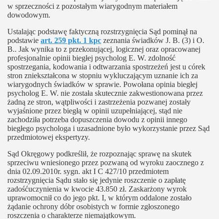
w sprzeczności z pozostałym wiarygodnym materiałem
dowodowym.
Ustalając podstawę faktyczną rozstrzygnięcia Sąd pominął na
podstawie
art. 259 pkt. 1 kpc
zeznania świadków J. B. (3) i O.
B.. Jak wynika to z przekonującej, logicznej oraz opracowanej
profesjonalnie opinii biegłej psycholog E. W. zdolność
spostrzegania, kodowania i odtwarzania spostrzeżeń jest u córek
stron zniekształcona w stopniu wykluczającym uznanie ich za
wiarygodnych świadków w sprawie. Powołana opinia biegłej
psycholog E. W. nie została skutecznie zakwestionowana przez
żadną ze stron, wątpliwości i zastrzeżenia pozwanej zostały
wyjaśnione przez biegłą w opinii uzupełniającej, stąd nie
zachodziła potrzeba dopuszczenia dowodu z opinii innego
biegłego psychologa i uzasadnione było wykorzystanie przez Sąd
przedmiotowej ekspertyzy.
Sąd Okręgowy podkreślił, że rozpoznając sprawę na skutek
sprzeciwu wniesionego przez pozwaną od wyroku zaocznego z
dnia 02.09.2010r. sygn. akt I C 427/10 przedmiotem
rozstrzygnięcia Sądu stało się jedynie roszczenie o zapłatę
zadośćuczynienia w kwocie 43.850 zł. Zaskarżony wyrok
uprawomocnił co do jego pkt. I, w którym oddalone zostało
żądanie ochrony dóbr osobistych w formie zgłoszonego
roszczenia o charakterze niemajątkowym.