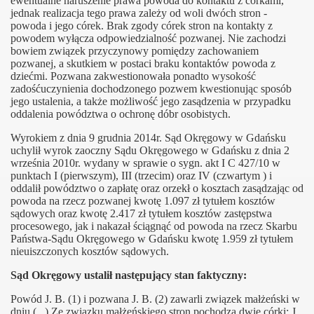
ewentualne naruszenie prawa powoda do kontaktu z córkami,
K
jednak realizacja tego prawa zależy od woli dwóch stron -
powoda i jego córek. Brak zgody córek stron na kontakty z
swoje dzieci"
powodem wyłącza odpowiedzialność pozwanej. Nie zachodzi
bowiem związek przyczynowy pomiędzy zachowaniem
pozwanej, a skutkiem w postaci braku kontaktów powoda z
ji rodzicielskiej
dziećmi. Pozwana zakwestionowała ponadto wysokość
zadośćuczynienia dochodzonego pozwem kwestionując sposób
jego ustalenia, a także możliwość jego zasądzenia w przypadku
oddalenia powództwa o ochronę dóbr osobistych.
Wyrokiem z dnia 9 grudnia 2014r. Sąd Okręgowy w Gdańsku
uchylił wyrok zaoczny Sądu Okręgowego w Gdańsku z dnia 2
arodzenia 2015
września 2010r. wydany w sprawie o sygn. akt I C 427/10 w
punktach I (pierwszym), III (trzecim) oraz IV (czwartym ) i
oddalił powództwo o zapłatę oraz orzekł o kosztach zasądzając od
powoda na rzecz pozwanej kwotę 1.097 zł tytułem kosztów
sądowych oraz kwotę 2.417 zł tytułem kosztów zastępstwa
is
procesowego, jak i nakazał ściągnąć od powoda na rzecz Skarbu
Państwa-Sądu Okręgowego w Gdańsku kwotę 1.959 zł tytułem
po raz trzeci o problemach Podopiecznych Fundacji Obron
nieuiszczonych kosztów sądowych.
Sąd Okręgowy ustalił następujący stan faktyczny:
Powód J. B. (1) i pozwana J. B. (2) zawarli związek małżeński w
dniu (...) Ze związku małżeńskiego stron pochodzą dwie córki: J.