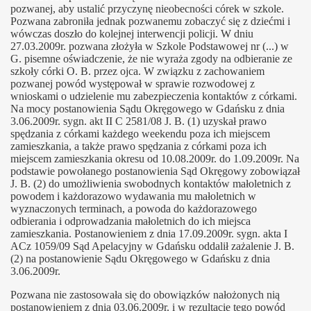
pozwanej, aby ustalić przyczynę nieobecności córek w szkole.
Pozwana zabroniła jednak pozwanemu zobaczyć się z dziećmi i
wówczas doszło do kolejnej interwencji policji. W dniu
27.03.2009r. pozwana złożyła w Szkole Podstawowej nr (...) w
G. pisemne oświadczenie, że nie wyraża zgody na odbieranie ze
szkoły córki O. B. przez ojca. W związku z zachowaniem
pozwanej powód występował w sprawie rozwodowej z
wnioskami o udzielenie mu zabezpieczenia kontaktów z córkami.
Na mocy postanowienia Sądu Okręgowego w Gdańsku z dnia
3.06.2009r. sygn. akt II C 2581/08 J. B. (1) uzyskał prawo
spędzania z córkami każdego weekendu poza ich miejscem
zamieszkania, a także prawo spędzania z córkami poza ich
miejscem zamieszkania okresu od 10.08.2009r. do 1.09.2009r. Na
podstawie powołanego postanowienia Sąd Okręgowy zobowiązał
J. B. (2) do umożliwienia swobodnych kontaktów małoletnich z
powodem i każdorazowo wydawania mu małoletnich w
wyznaczonych terminach, a powoda do każdorazowego
odbierania i odprowadzania małoletnich do ich miejsca
zamieszkania. Postanowieniem z dnia 17.09.2009r. sygn. akta I
ACz 1059/09 Sąd Apelacyjny w Gdańsku oddalił zażalenie J. B.
(2) na postanowienie Sądu Okręgowego w Gdańsku z dnia
3.06.2009r.
Pozwana nie zastosowała się do obowiązków nałożonych nią
postanowieniem z dnia 03.06.2009r. i w rezultacie tego powód