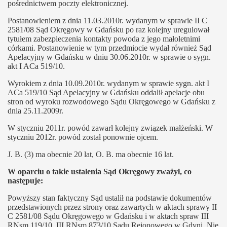
pośrednictwem poczty elektronicznej.
Postanowieniem z dnia 11.03.2010r. wydanym w sprawie II C
2581/08 Sąd Okręgowy w Gdańsku po raz kolejny uregulował
tytułem zabezpieczenia kontakty powoda z jego małoletnimi
córkami. Postanowienie w tym przedmiocie wydał również Sąd
Apelacyjny w Gdańsku w dniu 30.06.2010r. w sprawie o sygn.
akt I ACa 519/10.
Wyrokiem z dnia 10.09.2010r. wydanym w sprawie sygn. akt I
ACa 519/10 Sąd Apelacyjny w Gdańsku oddalił apelacje obu
stron od wyroku rozwodowego Sądu Okręgowego w Gdańsku z
dnia 25.11.2009r.
W styczniu 2011r. powód zawarł kolejny związek małżeński. W
styczniu 2012r. powód został ponownie ojcem.
J. B. (3) ma obecnie 20 lat, O. B. ma obecnie 16 lat.
W oparciu o takie ustalenia Sąd Okręgowy zważył, co
następuje:
Powyższy stan faktyczny Sąd ustalił na podstawie dokumentów
przedstawionych przez strony oraz zawartych w aktach sprawy II
C 2581/08 Sądu Okręgowego w Gdańsku i w aktach spraw III
RNsm 119/10, III RNsm 873/10 Sądu Rejonowego w Gdyni. Nie