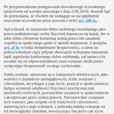
Po przeprowadzeniu postępowania dowodowego wywołanego
sprzeciwem od wyroku zaocznego z dnia 2.09.2010r. doszedł Sąd
do przekonania, że również nie zasługuje na uwzględnienie
roszczenie wywodzone przez powoda z treści
art. 448 kc.
Sąd wskazał, że naruszenia dobra osobistego rozumianego jako
prawa podmiotowego osoby fizycznej dopuszcza się każdy, kto w
takie dobro chronione konkretną normą prawa lub zasadami
współżycia społecznego godzi w sposób bezprawny. Z przepisu
art. 24 kc
wynika domniemanie bezprawności, a zatem na
pokrzywdzonym ciąży jedynie obowiązek wykazania naruszenia
bądź zagrożenia konkretnego dobra osobistego, zaś sprawca by
uwolnić się od odpowiedzialności musi wykazać okoliczności
wyłączające bezprawność swojego zachowania.
Dobra osobiste, ujmowane są w kategoriach obiektywnych, jako
wartości o charakterze niemajątkowym, ściśle związane z
człowiekiem, decydujące o jego bycie, pozycji w społeczeństwie,
będące wyrazem odrębności fizycznej i psychicznej oraz
możliwości twórczych, powszechnie uznanych w społeczeństwie
i akceptowane przez system prawny. Nierozerwalne związanie
tych wartości, jako zespołu cech właściwych człowiekowi,
stanowiących o jego walorach, z jednostką ludzką wskazuje na
ich bezwzględny charakter, towarzyszący mu przez całe życie,