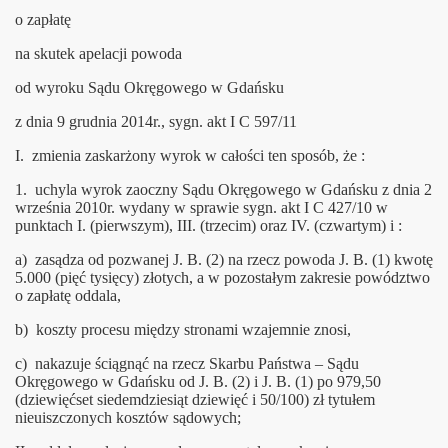
o zapłatę
na skutek apelacji powoda
się” dla celów alienacji rodzicielskiej
od wyroku Sądu Okręgowego w Gdańsku
z dnia 9 grudnia 2014r., sygn. akt I C 597/11
I. zmienia zaskarżony wyrok w całości ten sposób, że :
1. uchyla wyrok zaoczny Sądu Okręgowego w Gdańsku z dnia 2
cji Obrony Praw Dziecka
września 2010r. wydany w sprawie sygn. akt I C 427/10 w
punktach I. (pierwszym), III. (trzecim) oraz IV. (czwartym) i :
a) zasądza od pozwanej J. B. (2) na rzecz powoda J. B. (1) kwotę
5.000 (pięć tysięcy) złotych, a w pozostałym zakresie powództwo
o zapłatę oddala,
ecka K OPP
b) koszty procesu między stronami wzajemnie znosi,
c) nakazuje ściągnąć na rzecz Skarbu Państwa – Sądu
Okręgowego w Gdańsku od J. B. (2) i J. B. (1) po 979,50
(dziewięćset siedemdziesiąt dziewięć i 50/100) zł tytułem
nieuiszczonych kosztów sądowych;