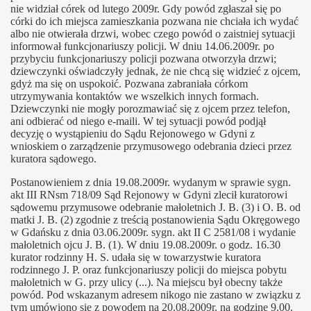
nie widział córek od lutego 2009r. Gdy powód zgłaszał się po
córki do ich miejsca zamieszkania pozwana nie chciała ich wydać
albo nie otwierała drzwi, wobec czego powód o zaistniej sytuacji
informował funkcjonariuszy policji. W dniu 14.06.2009r. po
przybyciu funkcjonariuszy policji pozwana otworzyła drzwi;
dziewczynki oświadczyły jednak, że nie chcą się widzieć z ojcem,
gdyż ma się on uspokoić. Pozwana zabraniała córkom
utrzymywania kontaktów we wszelkich innych formach.
Dziewczynki nie mogły porozmawiać się z ojcem przez telefon,
ani odbierać od niego e-maili. W tej sytuacji powód podjął
decyzję o wystąpieniu do Sądu Rejonowego w Gdyni z
wnioskiem o zarządzenie przymusowego odebrania dzieci przez
kuratora sądowego.
Postanowieniem z dnia 19.08.2009r. wydanym w sprawie sygn.
akt III RNsm 718/09 Sąd Rejonowy w Gdyni zlecił kuratorowi
sądowemu przymusowe odebranie małoletnich J. B. (3) i O. B. od
matki J. B. (2) zgodnie z treścią postanowienia Sądu Okręgowego
w Gdańsku z dnia 03.06.2009r. sygn. akt II C 2581/08 i wydanie
małoletnich ojcu J. B. (1). W dniu 19.08.2009r. o godz. 16.30
kurator rodzinny H. S. udała się w towarzystwie kuratora
rodzinnego J. P. oraz funkcjonariuszy policji do miejsca pobytu
małoletnich w G. przy ulicy (...). Na miejscu był obecny także
powód. Pod wskazanym adresem nikogo nie zastano w związku z
tym umówiono się z powodem na 20.08.2009r. na godzinę 9.00.