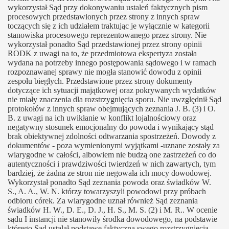
wykorzystał Sąd przy dokonywaniu ustaleń faktycznych pism
procesowych przedstawionych przez strony z innych spraw
toczących się z ich udziałem traktując je wyłącznie w kategorii
stanowiska procesowego reprezentowanego przez strony. Nie
wykorzystał ponadto Sąd przedstawionej przez strony opinii
RODK z uwagi na to, że przedmiotowa ekspertyza została
wydana na potrzeby innego postępowania sądowego i w ramach
rozpoznawanej sprawy nie mogła stanowić dowodu z opinii
zespołu biegłych. Przedstawione przez strony dokumenty
dotyczące ich sytuacji majątkowej oraz pokrywanych wydatków
nie miały znaczenia dla rozstrzygnięcia sporu. Nie uwzględnił Sąd
protokołów z innych spraw obejmujących zeznania J. B. (3) i O.
B. z uwagi na ich uwikłanie w konflikt lojalnościowy oraz
negatywny stosunek emocjonalny do powoda i wynikający stąd
brak obiektywnej zdolności odtwarzania spostrzeżeń. Dowody z
dokumentów - poza wymienionymi wyjątkami -uznane zostały za
wiarygodne w całości, albowiem nie budzą one zastrzeżeń co do
autentyczności i prawdziwości twierdzeń w nich zawartych, tym
bardziej, że żadna ze stron nie negowała ich mocy dowodowej.
Wykorzystał ponadto Sąd zeznania powoda oraz świadków W.
S., A. A., W. N. którzy towarzyszyli powodowi przy próbach
odbioru córek. Za wiarygodne uznał również Sąd zeznania
świadków H. W., D. E., D. J., H. S., M. S. (2) i M. R.. W ocenie
sądu I instancji nie stanowiły środka dowodowego, na podstawie
którego Sąd ustalał podstawę faktyczną swego rozstrzygnięcia