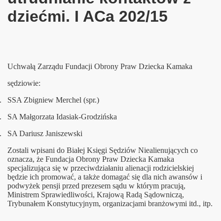
dziećmi. I ACa 202/15
stawodawczych
Uchwałą Zarządu Fundacji Obrony Praw Dziecka Kamaka
RODK
sędziowie:
.
SSA Zbigniew Merchel (spr.)
.
SA Małgorzata Idasiak-Grodzińska
ich rodziców za projekty poselskie Opieki Wspólnej
.
SA Dariusz Janiszewski
Zostali wpisani do Białej Księgi Sędziów Niealienujących co
oznacza, że Fundacja Obrony Praw Dziecka Kamaka
owanych w polskich zakładach karnych
specjalizująca się w przeciwdziałaniu alienacji rodzicielskiej
będzie ich promować, a także domagać się dla nich awansów i
podwyżek pensji przed prezesem sądu w którym pracują,
Ministrem Sprawiedliwości, Krajową Radą Sądowniczą,
Trybunałem Konstytucyjnym, organizacjami branżowymi itd., itp.