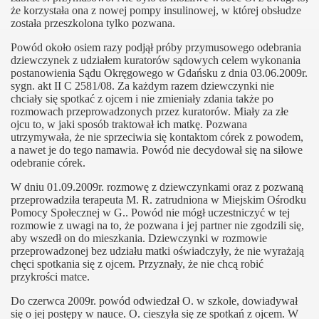
że korzystała ona z nowej pompy insulinowej, w której obsłudze
została przeszkolona tylko pozwana.
Powód około osiem razy podjął próby przymusowego odebrania
dziewczynek z udziałem kuratorów sądowych celem wykonania
postanowienia Sądu Okręgowego w Gdańsku z dnia 03.06.2009r.
sygn. akt II C 2581/08. Za każdym razem dziewczynki nie
chciały się spotkać z ojcem i nie zmieniały zdania także po
rozmowach przeprowadzonych przez kuratorów. Miały za złe
ojcu to, w jaki sposób traktował ich matkę. Pozwana
utrzymywała, że nie sprzeciwia się kontaktom córek z powodem,
a nawet je do tego namawia. Powód nie decydował się na siłowe
odebranie córek.
W dniu 01.09.2009r. rozmowę z dziewczynkami oraz z pozwaną
przeprowadziła terapeuta M. R. zatrudniona w Miejskim Ośrodku
Pomocy Społecznej w G.. Powód nie mógł uczestniczyć w tej
rozmowie z uwagi na to, że pozwana i jej partner nie zgodzili się,
aby wszedł on do mieszkania. Dziewczynki w rozmowie
przeprowadzonej bez udziału matki oświadczyły, że nie wyrażają
chęci spotkania się z ojcem. Przyznały, że nie chcą robić
przykrości matce.
Do czerwca 2009r. powód odwiedzał O. w szkole, dowiadywał
się o jej postępy w nauce. O. cieszyła się ze spotkań z ojcem. W