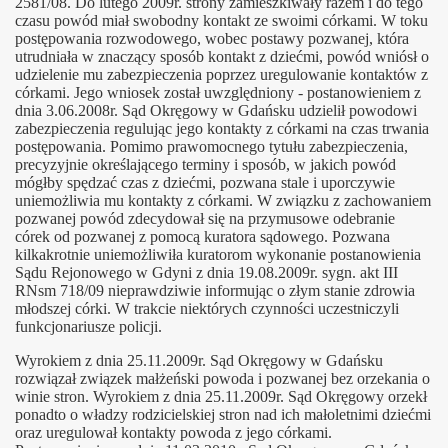
2581/08. Do lutego 2009r. strony zamieszkiwały razem i do tego
czasu powód miał swobodny kontakt ze swoimi córkami. W toku
MOPS i fundusz alimentacyjny
postępowania rozwodowego, wobec postawy pozwanej, która
utrudniała w znaczący sposób kontakt z dziećmi, powód wniósł o
udzielenie mu zabezpieczenia poprzez uregulowanie kontaktów z
córkami. Jego wniosek został uwzględniony - postanowieniem z
i
dnia 3.06.2008r. Sąd Okręgowy w Gdańsku udzielił powodowi
zabezpieczenia regulując jego kontakty z córkami na czas trwania
postępowania. Pomimo prawomocnego tytułu zabezpieczenia,
czyli czy miłość jest przemocą
precyzyjnie określającego terminy i sposób, w jakich powód
mógłby spędzać czas z dziećmi, pozwana stale i uporczywie
uniemożliwia mu kontakty z córkami. W związku z zachowaniem
pozwanej powód zdecydował się na przymusowe odebranie
alizacji
córek od pozwanej z pomocą kuratora sądowego. Pozwana
kilkakrotnie uniemożliwiła kuratorom wykonanie postanowienia
Sądu Rejonowego w Gdyni z dnia 19.08.2009r. sygn. akt III
ie
RNsm 718/09 nieprawdziwie informując o złym stanie zdrowia
młodszej córki. W trakcie niektórych czynności uczestniczyli
ka w Polsce
funkcjonariusze policji.
Wyrokiem z dnia 25.11.2009r. Sąd Okręgowy w Gdańsku
rozwiązał związek małżeński powoda i pozwanej bez orzekania o
winie stron. Wyrokiem z dnia 25.11.2009r. Sąd Okręgowy orzekł
arodzenia
ponadto o władzy rodzicielskiej stron nad ich małoletnimi dziećmi
oraz uregulował kontakty powoda z jego córkami.