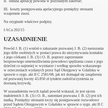
II. oddala apelację powoda w pozostałym zakresie;
 przemoc wobec dzieci?
III. koszty postępowania apelacyjnego pomiędzy stronami
wzajemnie znosi.
Na oryginale właściwe podpisy.
 Dziecka
I ACa 202/15
stytucjonalne
UZASADNIENIE
Powód J. B. (1) wniósł o zakazanie pozwanej J. B. (2) naruszania
A. Uniwersytetu Łódzkiego
jego dóbr osobistych w postaci prawa do utrzymywania kontaktu
z jego córkami J. B. (3) i O. B. poprzez zaprzestanie
bezprawnego uniemożliwiania powodowi spędzania czasu z jego
dziećmi co najmniej w wymiarze i według sposobu wskazanego
w orzeczeniach wydanych przez Sąd Okręgowy w Gdańsku w
sprawie o sygn. akt II C 2581/08, jak też domagał się zasądzenia
od pozwanej kwoty 43.850 zł tytułem zadośćuczynienia za
doznaną krzywdę.
W uzasadnieniu swych żądań powód wskazał, że jest ojcem
 Londynie
małoletnich J. B. (3) i O. B., natomiast pozwana J. B. (2) jest ich
matką. Pomiędzy stronami toczy się postępowanie rozwodowe
 Myślenic
przed Sądem Okręgowym w Gdańsku w sprawie o sygn. akt II C