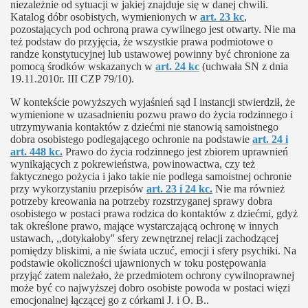
niezależnie od sytuacji w jakiej znajduje się w danej chwili.
Katalog dóbr osobistych, wymienionych w
art. 23 kc
,
pozostających pod ochroną prawa cywilnego jest otwarty. Nie ma
też podstaw do przyjęcia, że wszystkie prawa podmiotowe o
randze konstytucyjnej lub ustawowej powinny być chronione za
pomocą środków wskazanych w
art. 24 kc
(uchwała SN z dnia
19.11.2010r. III CZP 79/10).
W kontekście powyższych wyjaśnień sąd I instancji stwierdził, że
wymienione w uzasadnieniu pozwu prawo do życia rodzinnego i
utrzymywania kontaktów z dziećmi nie stanowią samoistnego
dobra osobistego podlegającego ochronie na podstawie
art. 24 i
art. 448 kc.
Prawo do życia rodzinnego jest zbiorem uprawnień
wynikających z pokrewieństwa, powinowactwa, czy też
faktycznego pożycia i jako takie nie podlega samoistnej ochronie
przy wykorzystaniu przepisów
art. 23 i 24 kc.
Nie ma również
potrzeby kreowania na potrzeby rozstrzyganej sprawy dobra
osobistego w postaci prawa rodzica do kontaktów z dziećmi, gdyż
tak określone prawo, mające wystarczającą ochronę w innych
ustawach, ,,dotykałoby'' sfery zewnętrznej relacji zachodzącej
pomiędzy bliskimi, a nie świata uczuć, emocji i sfery psychiki. Na
podstawie okoliczności ujawnionych w toku postępowania
przyjąć zatem należało, że przedmiotem ochrony cywilnoprawnej
może być co najwyższej dobro osobiste powoda w postaci więzi
emocjonalnej łączącej go z córkami J. i O. B..