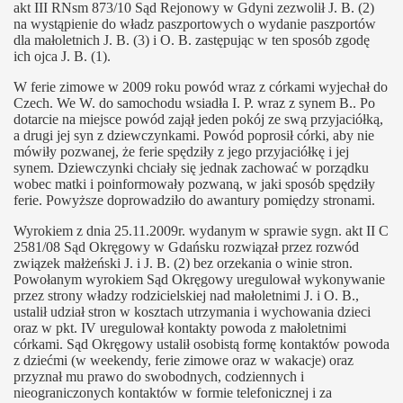
akt III RNsm 873/10 Sąd Rejonowy w Gdyni zezwolił J. B. (2)
na wystąpienie do władz paszportowych o wydanie paszportów
dla małoletnich J. B. (3) i O. B. zastępując w ten sposób zgodę
ich ojca J. B. (1).
W ferie zimowe w 2009 roku powód wraz z córkami wyjechał do
Czech. We W. do samochodu wsiadła I. P. wraz z synem B.. Po
dotarcie na miejsce powód zajął jeden pokój ze swą przyjaciółką,
a drugi jej syn z dziewczynkami. Powód poprosił córki, aby nie
mówiły pozwanej, że ferie spędziły z jego przyjaciółkę i jej
synem. Dziewczynki chciały się jednak zachować w porządku
wobec matki i poinformowały pozwaną, w jaki sposób spędziły
ferie. Powyższe doprowadziło do awantury pomiędzy stronami.
Wyrokiem z dnia 25.11.2009r. wydanym w sprawie sygn. akt II C
2581/08 Sąd Okręgowy w Gdańsku rozwiązał przez rozwód
związek małżeński J. i J. B. (2) bez orzekania o winie stron.
Powołanym wyrokiem Sąd Okręgowy uregulował wykonywanie
przez strony władzy rodzicielskiej nad małoletnimi J. i O. B.,
ustalił udział stron w kosztach utrzymania i wychowania dzieci
oraz w pkt. IV uregulował kontakty powoda z małoletnimi
córkami. Sąd Okręgowy ustalił osobistą formę kontaktów powoda
z dziećmi (w weekendy, ferie zimowe oraz w wakacje) oraz
przyznał mu prawo do swobodnych, codziennych i
nieograniczonych kontaktów w formie telefonicznej i za