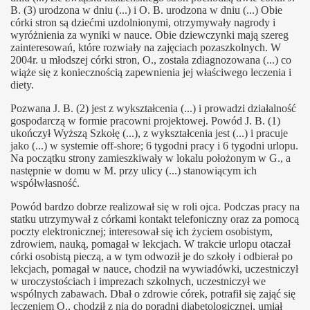
B. (3) urodzona w dniu (...) i O. B. urodzona w dniu (...) Obie
córki stron są dziećmi uzdolnionymi, otrzymywały nagrody i
wyróżnienia za wyniki w nauce. Obie dziewczynki mają szereg
zainteresowań, które rozwiały na zajęciach pozaszkolnych. W
2004r. u młodszej córki stron, O., została zdiagnozowana (...) co
wiąże się z koniecznością zapewnienia jej właściwego leczenia i
diety.
Pozwana J. B. (2) jest z wykształcenia (...) i prowadzi działalność
gospodarczą w formie pracowni projektowej. Powód J. B. (1)
ukończył Wyższą Szkołę (...), z wykształcenia jest (...) i pracuje
jako (...) w systemie off-shore; 6 tygodni pracy i 6 tygodni urlopu.
Na początku strony zamieszkiwały w lokalu położonym w G., a
następnie w domu w M. przy ulicy (...) stanowiącym ich
współwłasność.
Powód bardzo dobrze realizował się w roli ojca. Podczas pracy na
statku utrzymywał z córkami kontakt telefoniczny oraz za pomocą
poczty elektronicznej; interesował się ich życiem osobistym,
zdrowiem, nauką, pomagał w lekcjach. W trakcie urlopu otaczał
córki osobistą pieczą, a w tym odwoził je do szkoły i odbierał po
lekcjach, pomagał w nauce, chodził na wywiadówki, uczestniczył
w uroczystościach i imprezach szkolnych, uczestniczył we
wspólnych zabawach. Dbał o zdrowie córek, potrafił się zająć się
leczeniem O., chodził z nią do poradni diabetologicznej, umiał