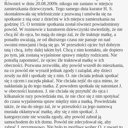
Również w dniu 20.08.2009r. nikogo nie zastano w miejscu
zamieszkania dziewczynek. Tego samego dnia kurator H. S.
skontaktowała się telefonicznie z pozwaną i umówiła się na
spotkanie z nią oraz z dziećmi w ich miejscu zamieszkania na
godzinę 15. O terminie spotkania został również powiadomiony
powód. W rozmowie z kuratorem dziewczynki stwierdziły, że nie
chcą iść do ojca, bo mają do niego żal, że źle traktuje matkę, a
ponadto uważają, ze od dłuższego czasu nie panuje on nad
swoimi emocjami i boją się go. W przeszłości ojciec był dobrym
tatą i chcą, żeby dalej takim był. Chcą z nim kontaktu, ale dopiero
po tym, jak zostaną wyjaśnione sprawy między rodzicami. Nie
potrafią zapomnieć, że ojciec źle traktował matkę w ich
obecności. Pozwana zezwoliła, aby powód wszedł do mieszkania,
na co powód nie wyraził jednak zgody i zażądał, aby dzieci
zeszły na dół i spotkały się z nim. O. nie chciała jednak spotkać
się z ojcem i zaczęła płakać. Nie chciała zejść do ojca mimo, że
nakłaniała ją do tego matka. Z powodem spotkała się natomiast J.
w obecności kuratora. J. nie chciała się przytulić do ojca i
kilkanaście razy powiedziała mu, że nie chce się z nim spotykać
do czasu wyjaśnienia spraw między nim a matką. Powiedziała
także, że ma do niego żal, że w przeszłości za jego namową
musiała okłamywać matkę, aby się z nim spotkać. J.
kategorycznie nie wraziła zgody, aby powód zabrał ją
samochodem do ich domu. Powód nie zdecydował się, aby
zabrać J. przymusowo. Nie było to możliwe wobec O. z uwagi to,