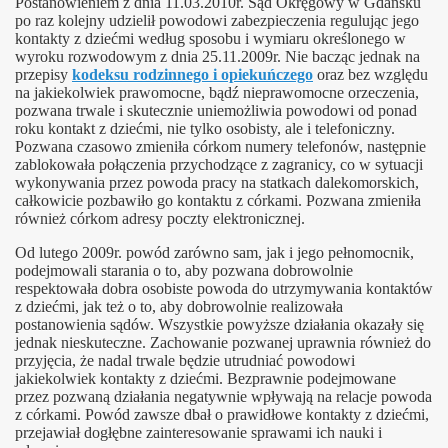
Postanowieniem z dnia 11.03.2010r. Sąd Okręgowy w Gdańsku
po raz kolejny udzielił powodowi zabezpieczenia regulując jego
kontakty z dziećmi według sposobu i wymiaru określonego w
ziewczynkę
wyroku rozwodowym z dnia 25.11.2009r. Nie bacząc jednak na
przepisy
kodeksu rodzinnego i opiekuńczego
oraz bez względu
urzystów
na jakiekolwiek prawomocne, bądź nieprawomocne orzeczenia,
pozwana trwale i skutecznie uniemożliwia powodowi od ponad
hpowstania
roku kontakt z dziećmi, nie tylko osobisty, ale i telefoniczny.
Pozwana czasowo zmieniła córkom numery telefonów, następnie
zablokowała połączenia przychodzące z zagranicy, co w sytuacji
y spotkana w Sopocie
wykonywania przez powoda pracy na statkach dalekomorskich,
całkowicie pozbawiło go kontaktu z córkami. Pozwana zmieniła
również córkom adresy poczty elektronicznej.
Od lutego 2009r. powód zarówno sam, jak i jego pełnomocnik,
 Praw Dziecka Kamaka
podejmowali starania o to, aby pozwana dobrowolnie
respektowała dobra osobiste powoda do utrzymywania kontaktów
ecka dla SR w Tarnobrzegu
z dziećmi, jak też o to, aby dobrowolnie realizowała
postanowienia sądów. Wszystkie powyższe działania okazały się
ecka dla SR w Gdańsku
jednak nieskuteczne. Zachowanie pozwanej uprawnia również do
przyjęcia, że nadal trwale będzie utrudniać powodowi
jakiekolwiek kontakty z dziećmi. Bezprawnie podejmowane
przez pozwaną działania negatywnie wpływają na relacje powoda
z córkami. Powód zawsze dbał o prawidłowe kontakty z dziećmi,
przejawiał dogłębne zainteresowanie sprawami ich nauki i