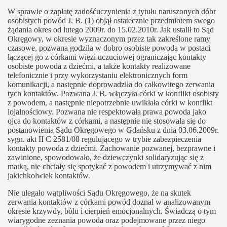
W sprawie o zapłatę zadośćuczynienia z tytułu naruszonych dóbr
osobistych powód J. B. (1) objął ostatecznie przedmiotem swego
żądania okres od lutego 2009r. do 15.02.2010r. Jak ustalił to Sąd
Okręgowy, w okresie wyznaczonym przez tak zakreślone ramy
czasowe, pozwana godziła w dobro osobiste powoda w postaci
łączącej go z córkami więzi uczuciowej ograniczając kontakty
osobiste powoda z dziećmi, a także kontakty realizowane
telefonicznie i przy wykorzystaniu elektronicznych form
komunikacji, a następnie doprowadziła do całkowitego zerwania
tych kontaktów. Pozwana J. B. włączyła córki w konflikt osobisty
z powodem, a następnie niepotrzebnie uwikłała córki w konflikt
lojalnościowy. Pozwana nie respektowała prawa powoda jako
ojca do kontaktów z córkami, a następnie nie stosowała się do
postanowienia Sądu Okręgowego w Gdańsku z dnia 03.06.2009r.
sygn. akt II C 2581/08 regulującego w trybie zabezpieczenia
kontakty powoda z dziećmi. Zachowanie pozwanej, bezprawne i
zawinione, spowodowało, że dziewczynki solidaryzując się z
matką, nie chciały się spotykać z powodem i utrzymywać z nim
jakichkolwiek kontaktów.
Nie ulegało wątpliwości Sądu Okręgowego, że na skutek
zerwania kontaktów z córkami powód doznał w analizowanym
okresie krzywdy, bólu i cierpień emocjonalnych. Świadczą o tym
wiarygodne zeznania powoda oraz podejmowane przez niego