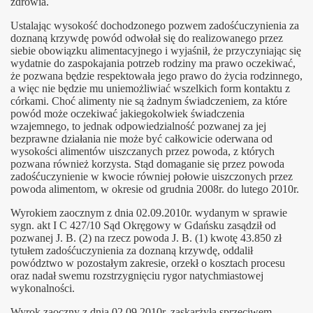
zdrowia.
Ustalając wysokość dochodzonego pozwem zadośćuczynienia za
doznaną krzywdę powód odwołał się do realizowanego przez
siebie obowiązku alimentacyjnego i wyjaśnił, że przyczyniając się
wydatnie do zaspokajania potrzeb rodziny ma prawo oczekiwać,
isów
że pozwana będzie respektowała jego prawo do życia rodzinnego,
a więc nie będzie mu uniemożliwiać wszelkich form kontaktu z
córkami. Choć alimenty nie są żadnym świadczeniem, za które
powód może oczekiwać jakiegokolwiek świadczenia
wzajemnego, to jednak odpowiedzialność pozwanej za jej
półpracowników Fundacji Obrony Praw Dziecka Kamaka
bezprawne działania nie może być całkowicie oderwana od
wysokości alimentów uiszczanych przez powoda, z których
pozwana również korzysta. Stąd domaganie się przez powoda
zadośćuczynienie w kwocie równiej połowie uiszczonych przez
powoda alimentom, w okresie od grudnia 2008r. do lutego 2010r.
ecznego) Zgoda na przystąpienie Fundacji Obrony Praw Dzi
Wyrokiem zaocznym z dnia 02.09.2010r. wydanym w sprawie
sygn. akt I C 427/10 Sąd Okręgowy w Gdańsku zasądził od
pozwanej J. B. (2) na rzecz powoda J. B. (1) kwotę 43.850 zł
i
tytułem zadośćuczynienia za doznaną krzywdę, oddalił
powództwo w pozostałym zakresie, orzekł o kosztach procesu
oraz nadał swemu rozstrzygnięciu rygor natychmiastowej
wykonalności.
Wyrok zaoczny z dnia 02.09.2010r. zaskarżyła sprzeciwem