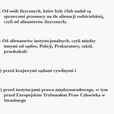
.
Od osób fizycznych, które by
ł
y i/lub nadal s
ą
) o Fundacji OPD "K" OPP
sprawcami przemocy na tle alienacji rodzicielskiej,
czyli od alienatorów fizycznych;
adu
.
Od alienatorów instytucjonalnych, czyli mi
ę
dzy
 w Polsce
innymi od s
ą
d
ó
w, Policji, Prokuratury, szkó
ł
,
przedszkoli:
lienacji rodzicielskiej"
)
przed krajowymi s
ą
dami cywilnymi i
lskiej
)
przed instytucjami prawa mi
ę
dzynarodowego, w tym
przed Europejskim Trybuna
ł
em Praw Cz
ł
owieka w
 portal Fundacji OPD K
Strasburgu