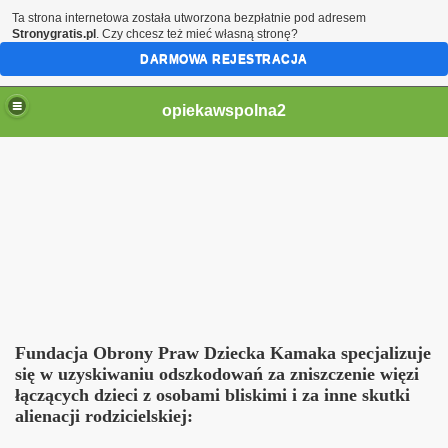
Ta strona internetowa została utworzona bezpłatnie pod adresem
Stronygratis.pl
. Czy chcesz też mieć własną stronę?
DARMOWA REJESTRACJA
opiekawspolna2
ie maturzystów
aturzystów
i TTV o naszych sprawach
Fundacja Obrony Praw Dziecka Kamaka specjalizuje
wach
si
ę
w uzyskiwaniu odszkodowa
ń
za zniszczenie wi
ę
zi
łą
cz
ą
cych dzieci z osobami bliskimi i za inne skutki
 Fundacji OPD
alienacji rodzicielskiej: