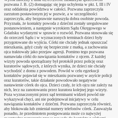
pozwana J. B. (2) domagając się jego uchylenia w pkt. I, III i IV
oraz oddalenia powództwa w całości. Pozwana zaprzeczyła
niony egzamin
zarzutom postawionym jej w pozwie, a w szczególności
zaprzeczyła, aby bezprawnie naruszyła dobra osobiste powoda.
 użyciu szkoły muzycznej
Przyznała, że kontakty powoda z dziećmi zostały uregulowane
postanowieniem, a następnie wyrokiem Sądu Okręgowego w
Gdańsku wydanymi w sprawie o rozwód. Pozwana stosowała się
do orzeczeń Sądu i w wyznaczonych terminach dzieci były
przygotowane do wyjścia. Córki nie chciały jednak opuszczać
mieszkania, gdyż czuły się bezpiecznie z matką, a zachowania
ojca traktowały jako przejaw agresji. Pomimo tego pozwana
namawiała córki do nawiązania kontaktów z ojcem. Z każdej
wizyty powoda sporządzany był protokół przez policję oraz
kuratorów sądowych, z których wynika, że dzieci nie chciały
wychodzić z domu z powodem. Powód w celu egzekucji
kontaktów pojawiał się w mieszkaniu pozwanej w asyście policji
oraz kuratorów, takie działanie powodowało negatywne
nastawienie córek do ojca. Dzieci czuły, że ich ojcu nie zależy na
 – pomoc dla maturzystów
nich, lecz na zanotowaniu przez kuratora kolejnej jego wizyty.
Poza wyznaczonymi przez sąd terminami widzeń powód nie
ęste pytanie
wykazywał chęci, ani nie podejmował inicjatywy w celu
nawiązania kontaktów z dziećmi. Pozwana zaprzeczyła również,
aby blokowała lub zmieniał numery telefonów córek. Zauważyła
ponadto, że przedmiotem postępowania może co najwyżej