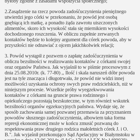
byłoby zgodne z zasadami współżycia społecznego;
2.Zasądzenie na rzecz powoda zadośćuczynienia pieniężnego
utwierdzi jego córki w przekonaniu, że powód jest osobą
gnębiącą ich matkę, a ponadto żąda zawrotu uiszczonych
alimentów, skoro ich wysokość stała się miernikiem wysokości
dochodzonego roszczenia. W obliczu zupełnie zerwanych
kontaktów będzie to kolejny argument dla córek powoda, aby w
przyszłości nie odnawiać z ojcem jakichkolwiek relacji;
3. Powód wystąpił z pozwem o zapłatę zadośćuczynienia w
obliczu bezsilności w realizowaniu kontaktów z córkami swojej
oraz organów Państwa. Jak wyjaśnił to w piśmie procesowym z
dnia 25.08.2010r. (k. 77-80) ,, Ilość i skala naruszeń dóbr powoda
jest na tyle znacząca i długotrwała, że powód nie widzi innej
możliwości uzyskania ochrony swych praw rodzicielskich, niż w
niniejszym procesie. Wszelkie próby wyegzekwowania
kontaktów z córkami na gruncie prawa rodzinnego i
opiekuńczego pozostają bezskuteczne, w tym również wskutek
bezsilności organów egzekucyjnych państwa. Wydaje się, że
sposób zachowania samej pozwanej przemawia za przyznaniem
powodów słusznego zadośćuczynienia, albowiem taka forma
represji ekonomicznej może w końcu zmusić pozwaną do
respektowania praw drugiego rodzica małoletnich córek J. i O.
B.''. Jak wyjaśnił przekonująco Sąd Apelacyjny w Białymstoku w