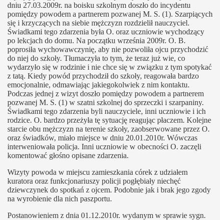
dniu 27.03.2009r. na boisku szkolnym doszło do incydentu
pomiędzy powodem a partnerem pozwanej M. S. (1). Szarpiących
się i krzyczących na siebie mężczyzn rozdzielił nauczyciel.
Świadkami tego zdarzenia była O. oraz uczniowie wychodzący
po lekcjach do domu. Na początku września 2009r. O. B.
poprosiła wychowawczynię, aby nie pozwoliła ojcu przychodzić
do niej do szkoły. Tłumaczyła to tym, że teraz już wie, co
wydarzyło się w rodzinie i nie chce się w związku z tym spotykać
z tatą. Kiedy powód przychodził do szkoły, reagowała bardzo
emocjonalnie, odmawiając jakiegokolwiek z nim kontaktu.
Podczas jednej z wizyt doszło pomiędzy powodem a partnerem
pozwanej M. S. (1) w szatni szkolnej do sprzeczki i szarpaniny.
Świadkami tego zdarzenia byli nauczyciele, inni uczniowie i ich
rodzice. O. bardzo przeżyła tę sytuację reagując płaczem. Kolejne
starcie obu mężczyzn na terenie szkoły, zaobserwowane przez O.
oraz świadków, miało miejsce w dniu 20.01.2010r. Wówczas
interweniowała policja. Inni uczniowie w obecności O. zaczęli
komentować głośno opisane zdarzenia.
Wizyty powoda w miejscu zamieszkania córek z udziałem
kuratora oraz funkcjonariuszy policji pogłębiały niechęć
dziewczynek do spotkań z ojcem. Podobnie jak i brak jego zgody
na wyrobienie dla nich paszportu.
Postanowieniem z dnia 01.12.2010r. wydanym w sprawie sygn.