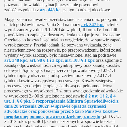
pozwanej, to w takiej sytuacji przyznanie powodowi
zadośćuczynienia z
art. 448 kc
jest tym bardziej niecelowe.
Mając zatem na uwadze przedstawione ustalenia oraz poczynione
na ich podstawie rozważania Sąd na mocy
art. 347 kpc
uchylił
wyrok zaoczny z dnia 9.12.2014r. w pkt. I, III oraz IV i oddalił
powództwo o zapłatę zadośćuczynienia uznając je za niezasadne.
Orzekając o kosztach sąd miał na względzie, że w sprawie zapadł
wyrok zaoczny. Przyjął jednak, że pozwana wykazała, że jej
niestawiennictwo na rozprawie, po przeprowadzeniu której został
wydany wyrok zaoczny, było niezawinione, stąd na podstawie
art. 348 kpc
,
art. 98 § 1 i 3 kpc
,
art. 108 § 1 kpc
oraz zgodnie z
zasadą odpowiedzialności za wynik sprawy oraz zasadą kosztów
celowych Sąd zasądził na jej rzecz od powoda kwotę 1.092 zł
tytułem opłaty uiszczonej od sprzeciwu oraz kwotę 2.417 zł
tytułem kosztów zastępstwa procesowego. Koszty zastępstwa
procesowego obejmuję opłatę skarbową od pełnomocnictwa
procesowego w wysokości 17 zł oraz wynagrodzenie adwokackie
w wysokości 2.400 zł ustalone na podstawie
§ 2 ust. 1 i 2, § 4
ust. 1, § 6 pkt. 5 rozporządzenia Ministra Sprawiedliwości z
dnia 28 września 2002r. w sprawie opłat za czynności
adwokackie oraz ponoszenia przez Skarb Państwa kosztów
nieopłaconej pomocy prawnej udzielonej z urzędu
(j.t. Dz. U.
z 2013 roku, poz. 461). O nieuiszczonych w sprawie kosztach
sądowych, obejmujących wynagrodzenie biegłej, orzekł Sąd jak