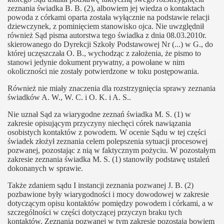
zeznania świadka B. B. (2), albowiem jej wiedza o kontaktach
powoda z córkami oparta została wyłącznie na podstawie relacji
dziewczynek, z pominięciem stanowisko ojca. Nie uwzględnił
również Sąd pisma autorstwa tego świadka z dnia 08.03.2010r.
skierowanego do Dyrekcji Szkoły Podstawowej Nr (...) w G., do
której uczęszczała O. B., wychodząc z założenia, że pismo to
stanowi jedynie dokument prywatny, a powołane w nim
okoliczności nie zostały potwierdzone w toku postępowania.
Również nie miały znaczenia dla rozstrzygnięcia sprawy zeznania
świadków A. W., W. C. i O. K. i A. S..
Nie uznał Sąd za wiarygodne zeznań świadka M. S. (1) w
zakresie opisującym przyczyny niechęci córek nawiązania
osobistych kontaktów z powodem. W ocenie Sądu w tej części
świadek złożył zeznania celem polepszenia sytuacji procesowej
pozwanej, pozostając z nią w faktycznym pożyciu. W pozostałym
zakresie zeznania świadka M. S. (1) stanowiły podstawę ustaleń
dokonanych w sprawie.
Także zdaniem sądu I instancji zeznania pozwanej J. B. (2)
pozbawione były wiarygodności i mocy dowodowej w zakresie
dotyczącym opisu kontaktów pomiędzy powodem i córkami, a w
szczególności w części dotyczącej przyczyn braku tych
kontaktów. Zeznania pozwanej w tym zakresie pozostają bowiem