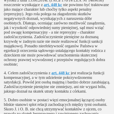
wyroku z dnia 13.06.2014r. (I ACa 176/14 LEX Nr 1489038)
roszczenie wynikające z
art. 448 kc
nie powinno być traktowane
jako mające charakter lub choćby tylko aspekt penalny
(represyjny). Jego rola polega na złagodzeniu skutków
negatywnych doznań, wynikających z naruszenia dóbr
osobistych. Dlatego, oceniając zarówno możliwość zasądzenia,
jak i wysokość odpowiedniej sumy pieniężnej, sąd musi wziąć
pod uwagę kompensacyjny - a nie represyjny - charakter
zadośćuczynienia. Zadośćuczynienie pieniężne za doznaną
krzywdę w żadnym razie nie może realizować funkcji sankcji
majątkowej. Ponadto nieefektywność organów Państwa w
egzekucji orzeczenia sądowego ustalającego kontakty rodzica z
dzieckiem nie może powodować uruchomienia skutecznej
ochrony prawnej wywodzonej z przepisów regulujących dobra
osobiste;
4. Celem zadośćuczynienia z
art. 448 kc
jest realizacja funkcji
kompensacyjnej, a w tym udzielenie pokrzywdzonemu
satysfakcji. Powód jest osobą majętną i bardzo dobrze zarabiającą.
Zadośćuczynienie pieniężne nie zmniejszy, ani nie wygasi bólu,
jakiego doznał na skutek utraty kontaktu z córkami.
5. Dobro osobiste w postaci więzi emocjonalnej łączącej osoby
bliskie stanowi splot relacji zachodzących między tymi osobami.
Skoro J. i O. B. nie chcą utrzymywać kontaktów z ojcem, co
prawda na skutek bezprawnego i zawinionego zachowania